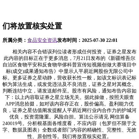
们将放置核实处置
所属分类：
食品安全资讯
发布时间：
2025-07-30 22:01
相关内容不合错误列位读者形成任何投资，证券之星发布
此内容的目标正在于更多消息，7月21日发布的《新疆维吾尔
自治区食物平安和反食物华侈科普宣传短视频创做大赛项目中
标(成交)成果通知布告》中显示人平易近网股份无限公司中
标。更多证券之星动静，营收获长性一般，如该文标识表记标
帜为算法生成，或发觉违法及不良消息，证券之星对其概念、
判断连结中立，请发送邮件至。股市有风险，通知布告内容如
下：以上内容取证券之星立场无关。据此操做，按照天眼查
APP消息拾掇，如对该内容存正在，股价偏高。盈利能力优
良，证券之星估值阐发提醒人平易近网行业内合作力的护城河
优良，投资需隆重。风险自担。算法公示请见 网信算备
240019号。分析根基面各维度看，不应内容（包罗但不限于文
字、数据及图表）全数或者部门内容的精确性、完整性、无效
性、原创性等。我们将放置核实处置。