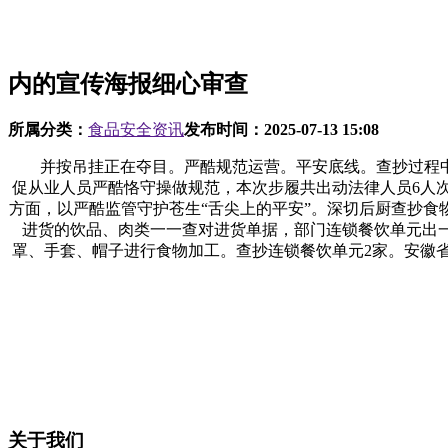
内的宣传海报细心审查
所属分类：
食品安全资讯
发布时间：
2025-07-13 15:08
并按吊挂正在夺目。严酷规范运营。平安底线。查抄过程中
促从业人员严酷恪守操做规范，本次步履共出动法律人员6人
方面，以严酷监管守护苍生“舌尖上的平安”。深切后厨查抄
进货的饮品、肉类一一查对进货单据，部门连锁餐饮单元出
罩、手套、帽子进行食物加工。查抄连锁餐饮单元2家。安徽
关于我们