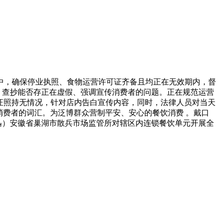
，确保停业执照、食物运营许可证齐备且均正在无效期内，督
。查抄能否存正在虚假、强调宣传消费者的问题。正在规范运营
证照持无情况，针对店内告白宣传内容，同时，法律人员对当天
费者的词汇。为泛博群众营制平安、安心的餐饮消费 。戴口
迅）安徽省巢湖市散兵市场监管所对辖区内连锁餐饮单元开展全