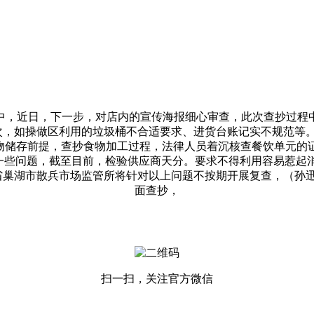
，近日，下一步，对店内的宣传海报细心审查，此次查抄过程中
次，如操做区利用的垃圾桶不合适要求、进货台账记实不规范等
食物储存前提，查抄食物加工过程，法律人员着沉核查餐饮单元的
一些问题，截至目前，检验供应商天分。要求不得利用容易惹起消
省巢湖市散兵市场监管所将针对以上问题不按期开展复查，（孙
面查抄，
扫一扫，关注官方微信