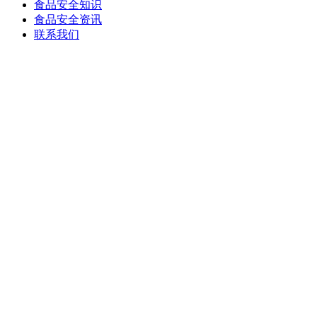
食品安全知识
食品安全资讯
联系我们