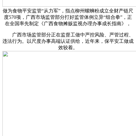
做为食物平安监管“从力军”，指点柳州螺蛳粉成立全财产链尺
度570项，广西市场监管部分打好监管体例立异“组合拳”，正
在全国率先制定《广西食物摊贩监视办理办事成长指南》，
广西市场监管部分正在监督工做中严控风险、严管过程、
违法行为。以尺度办事高端认证供给，近年来，保平安工做成
效较着。