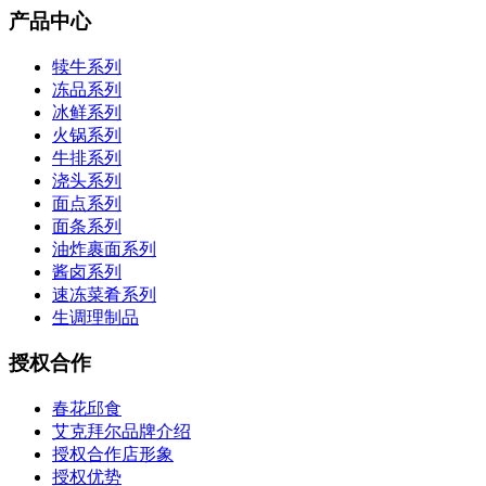
产品中心
犊牛系列
冻品系列
冰鲜系列
火锅系列
牛排系列
浇头系列
面点系列
面条系列
油炸裹面系列
酱卤系列
速冻菜肴系列
生调理制品
授权合作
春花邱食
艾克拜尔品牌介绍
授权合作店形象
授权优势