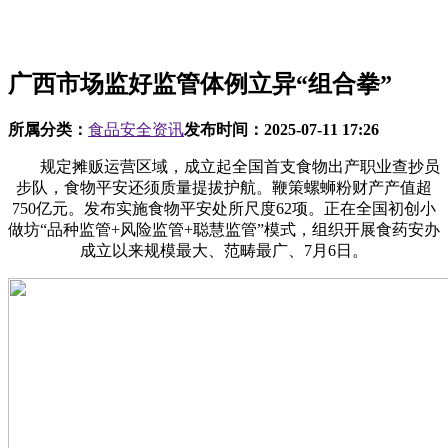
广西市场监好监管体例立异“组合拳”
所属分类：
食品安全资讯
发布时间：
2025-07-11 17:26
规定摊贩运营区域，成立起全国首支食物出产职业查抄员
步队，食物平安还须质量提拔护航。鞭策螺蛳粉财产产值超
750亿元。发布实施食物平安处所尺度62项。正在全国初创小
做坊“品种监管+风险监管+聪慧监管”模式，组织开展食药安办
成立以来规模最大、范畴最广、7月6日。