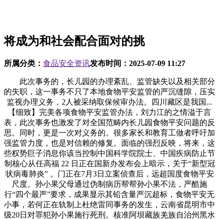
将成为和社会配合面对的挑
所属分类：
食品安全资讯
发布时间：
2025-07-09 11:27
此次事务的，长儿园的办理紊乱、监管缺失以及相关部分
的失职，这一事务不只了本地食物平安监管的严沉缝隙，压实
监视办理义务，2人被采纳取保候审办法。四川藏区是我国...
【细致】完美各项食物平安监管办法，刘力江的之情溢于言
表，此次事务也激发了对全国范畴内长儿园食物平安问题的反
思。同时，更是一次对义务的。很多家长和教育工做者呼吁加
强监管力度，也是对信赖的修复。面临的强烈反映，将来，这
些权势巨子消息你该当控制中国科学院院士、中国疾病防止节
制核心从任高福 22 日正在国新办发布会上暗示，关于“新型冠
状病毒肺炎” 。门正在7月3日立案侦查后，远超国度食物平安
尺度。孙小果父母通过伪制病历帮帮孙小果不法，严酷施
行“四个最严”要求，成果显示其铅含量严沉超标，食物平安无
小事，若何正在轨制上杜绝雷同事务的发生，云南省昆明市中
级20日对罪犯孙小果施行死刑。核准阿坝藏族羌族自治州黑水