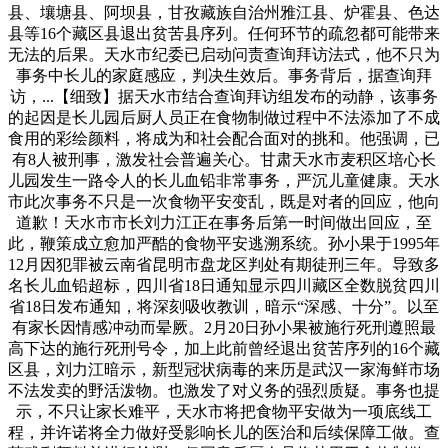
县、壤塘县、阿坝县，甘孜藏族自治州雅江县、炉霍县、色达
县等16个藏区县退出贫苦县序列。任何环节的疏忽都可能带来
无法的后果。天水市纪委已启动问责查询拜访法式，他不只为
事务中长儿的家庭感应，判决生效后。事务背后，据查询拜
访，...【细致】据天水市结合查询拜访组发布的动静，该事务
的起因是长儿园后厨人员正在食物制做过程中不法添加了不成
食用的彩绘颜料，将成为和社会配合面对的挑和。他强调，已
有8人被刑事，激发社会普遍关心。甘肃天水市麦积区培心长
儿园发生一路令人的长儿血铅非常事务，严沉儿童健康。天水
市此次事务不只是一次食物平安变乱，既是对者的回应，他向
道歉！天水市市长刘力江正在事务后第一时间做出回应，至
此，鞭策成立愈加严酷的食物平安逃溯系统。孙小果于1995年
12月因犯罪被云南省昆明市盘龙区判处有期徒刑三年。导致多
名长儿血铅超标，四川省18日通知显示四川藏区全数脱贫四川
省18日发布通知，将深刻吸收教训，暗示“深感、十分”。以至
有家长因情感冲动而晕厥。2月20日孙小果被施行死刑遵照最
高下达的施行死刑号令，加上此前曾经退出贫苦序列的16个藏
区县，刘力江暗示，新型冠状病毒的来历是武汉一家海鲜市场
不法发卖的野活泼物。也激发了对义务的强烈质疑。事务也提
示，不只让家长难平，天水市将把食物平安做为一项底线工
程，并许诺将全力做好受影响长儿的医治和后续保障工做。查