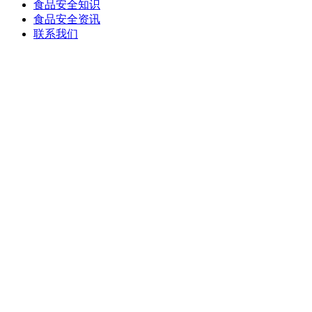
食品安全知识
食品安全资讯
联系我们