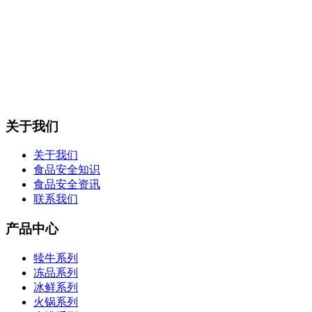
关于我们
关于我们
食品安全知识
食品安全资讯
联系我们
产品中心
犊牛系列
冻品系列
冰鲜系列
火锅系列