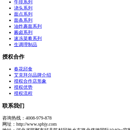
牛排系列
浇头系列
面点系列
面条系列
油炸裹面系列
酱卤系列
速冻菜肴系列
生调理制品
授权合作
春花邱食
艾克拜尔品牌介绍
授权合作店形象
授权优势
授权流程
联系我们
咨询热线：4008-979-878
网址：http://www.spbjy.com