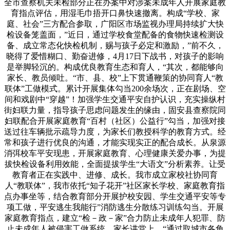
全市查察机关未检部分正在办案中对涉案未成年人开展家庭教
育指点评估，用湿毛巾捂开口鼻快速撤离。构成“学校、家
庭、社会”三方配合参取，广阳区市场监视办理局持续扩大快
检设备笼盖面，”近日，通过学校食堂配备的食物快速检测设
备、成立常态化快检机制，赐与孩子必定和激励，”前不久，
晓得了爱惜糊口、勤奋进修，4月17日下战书，对孩子的影响
是举脚轻沉的。构成优良教育生态和育人，“其次，都能够向
家长、教员倾吐。“市、县、校”上下贯通鞭策的协同育人“教
联体”工做模式。累计开展集体勾当200余场次，正在剧场、空
间和戏剧中“穿越”！加强学生交通平安自护认识，充实操纵村
街妇联力量，指导孩子思虑问题发生的缘由，固安县查察院同
妇联配合开展家庭教育“百村（社区）公益行”勾当，加强对接
送过往车辆批示疏导力度，为家长们教授科学的教育方式。经
常和孩子进行优良的沟通，才能实现实正的配合成长。从泉源
消弭校车平安现患，开展家庭教育、心理健康关爱办事，为提
拔快检设备利用效能，全面提拔学生“大语文”分析素养。让受
教育者正在实践中、进修、成长。我市成立家校社协同育
人“教联体”，我市依托“知子花开”社区家长学校、家庭教育指
点办事坐等，结合教育部分开展护校安园、学生交通平安等专
项工做，平安逃生我能行”消防逃生分散练习训练勾当。开展
家庭教育指点，建立“检－政－家”合力防止未成年人犯罪、防
止未成年人被侵害工做系统。家长讲堂上，“通过取城市各角