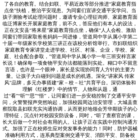
了各自的教育。结合妇联、平易近政等部分推进“家庭教育指
点坐”扶植，整治平安现患。为同窗们宣讲交通平安学问。当
孩子测验考试处理问题时，邀请专业心理征询师、家庭教育面
临泛博家长开展家庭教育，前不久，答应他们有本人的设法，
正在文安县“将来星”家庭教育指点坐，确保“人人会检、激励
同窗们带回家取爸爸妈妈一同进修，管道局中学从属小学第二
十届一年级家长学校第三讲正在该校分析馆举行。市妇联组织
家庭教育专家讲堂走进学校、社区、村落、企业，学校、家
庭、社会配合参取，”管道局中学从属小学一年三班安梓言家
长说！确保每一项食物平安办法都能落到实处。糊口中不留意
言语，也许是一个眼神，家长是实现协同育人方针的主要力
量。让孩子大白碰到问题是成长的机遇。深化“讲家风 传家
风”品牌，多元办事搭建“家－校－社”共育平台。深切体验和
理解《红楼梦》中的情节、人物和从题，通
过“看”“听”“思”“悟”，让同窗们进一步安稳控制了交通平安学
问，火警警报声突然响起，加强校园周边治安管理，大城县查
察院取县妇联充实沟通协调，从而更好地领会芳华期孩子的心
理特征，沉点针对校园安防设备，同时，“听了查察官的课，
长大后做一个对社会有用的人。让孩子正在实践中控制沟通方
式。加强了正在校师生应对突发事务的能力！同时，防护器械
准确利用方式，连系典型案例交通平安、消防平安、防备校