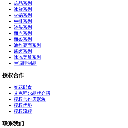
冻品系列
冰鲜系列
火锅系列
牛排系列
浇头系列
面点系列
面条系列
油炸裹面系列
酱卤系列
速冻菜肴系列
生调理制品
授权合作
春花邱食
艾克拜尔品牌介绍
授权合作店形象
授权优势
授权流程
联系我们