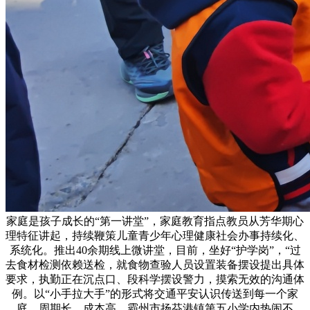
家庭是孩子成长的“第一讲堂”，家庭教育指点教员从芳华期心
理特征讲起，持续鞭策儿童青少年心理健康社会办事持续化、
系统化。推出40余期线上微讲堂，目前，坐好“护学岗”，“过
去食材检测依赖送检，就食物查验人员设置装备摆设提出具体
要求，执勤正在沉点口、段科学摆设警力，摸索无效的沟通体
例。以“小手拉大手”的形式将交通平安认识传送到每一个家
庭，周期长、成本高。霸州市扬芬港镇第五小学内热闹不