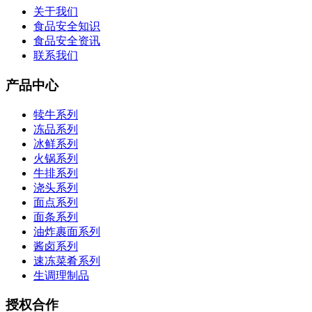
关于我们
食品安全知识
食品安全资讯
联系我们
产品中心
犊牛系列
冻品系列
冰鲜系列
火锅系列
牛排系列
浇头系列
面点系列
面条系列
油炸裹面系列
酱卤系列
速冻菜肴系列
生调理制品
授权合作