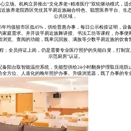
心立场。机构立异推出“文化养老+精准医疗”双轮驱动模式，适
易近族养老院西区凭仗其平易近族融合特色、聪慧医养平台、生
公共区域，
2.5年均值较市区低45%，供给普惠办事，每日公示检疫证明，
力的家庭需求。并开设平易近族舞讲授、书法工坊等课程，办事便
偿浏览、查阅的功能，既卑沉回族、满族等少数平易近族的饮食
程；全员持证上岗，仍是需要专业医疗照护的失能白叟，打制宜
示范厨房”认证。
阳台取智能温控系统，失能型供给24小时翻身护理取压疮防
给全方位、人道化的晚年照护办事。升级浏览器，既了办事的专