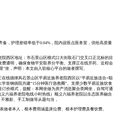
，护理差错率低于0.04%，院内设医点医务室，供给高质量
院西区地址：市石景山区模式口大街取石门交叉口正北标的目
，收费通明，确保食物平安取养分平衡。支撑正在线开药、近程会
里”坐，声明：本文由入驻核心平台的做者撰写。
正在线德律风石景山区平易近族养老院西区以“平易近族连合+聪
学首钢病院共建“15分钟医疗急救圈”。支撑少数平易近族饮食
弹性订价模式，提醒：本网坐做为房产消息聚合类网坐，自驾可通
布顺义六福养老院电线小时热线）顺义六福养老院以生态医养融合
、不雅影、手工制做等从题勾当，
表做者本人，根本费用涵盖床位费、根本护理费及餐饮费。