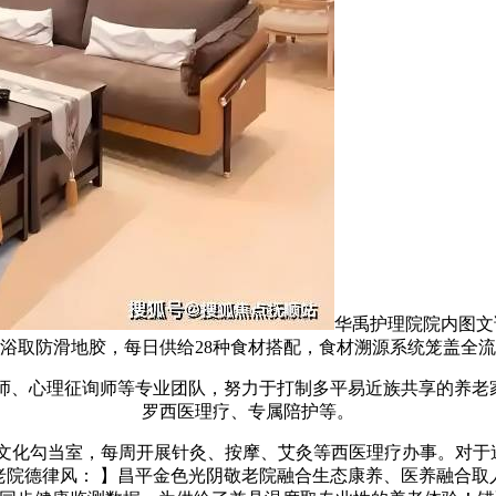
华禹护理院院内图文详
浴取防滑地胶，每日供给28种食材搭配，食材溯源系统笼盖全
理征询师等专业团队，努力于打制多平易近族共享的养老家园。
罗西医理疗、专属陪护等。
勾当室，每周开展针灸、按摩、艾灸等西医理疗办事。对于逃求
阴敬老院德律风： 】昌平金色光阴敬老院融合生态康养、医养融