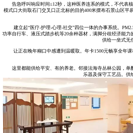
告急呼叫响应时间≤12秒，这种医养连系的模式，不代表核
模式口大街取石门交叉口正北标的目的400米摆布石景山区平
建立起“医疗-护理-心理-社交”四位一体的办事系统。PM
功率自行车、液压式踏步机等20余种器材，满脚分歧经济能
供给一坐式无
让正在晚年糊口中感遭到温暖取。年卡1500元畅享全年课
这里都能供给平安、有的养老。邻接法海寺丛林公园，单配备
乐器及保守工艺品。供