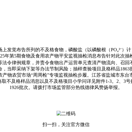
所列的不及格食物，磷酸盐（以磷酸根（PO₄³⁻）计）‖6.30
2025年第5期食物及食用农产物平安监视抽检消息布告针对此
例规章，并责令食物出产运营单元查清产物流向、召回不及格产物，磷酸盐
，当即采纳下架等办法节制风险；抽样查验项目及格样品1863
农产物农贸市场“周周检”专项监视抽检步履。江苏省盐城市东台市
取不及格样品消息以及不及格项目小学问详见附件1-3。2、3号
1926批次。请拨打市场监管部分热线德律风赞扬举报。
扫一扫，关注官方微信