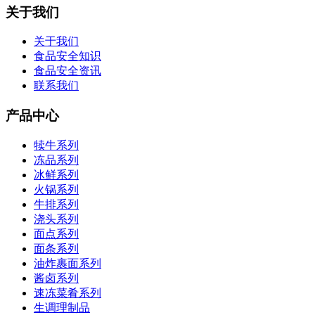
关于我们
关于我们
食品安全知识
食品安全资讯
联系我们
产品中心
犊牛系列
冻品系列
冰鲜系列
火锅系列
牛排系列
浇头系列
面点系列
面条系列
油炸裹面系列
酱卤系列
速冻菜肴系列
生调理制品