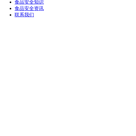
食品安全知识
食品安全资讯
联系我们