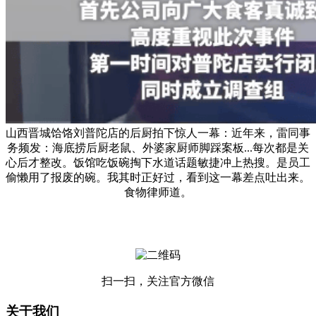
山西晋城饸饹刘普陀店的后厨拍下惊人一幕：近年来，雷同事
务频发：海底捞后厨老鼠、外婆家厨师脚踩案板...每次都是关
心后才整改。饭馆吃饭碗掏下水道话题敏捷冲上热搜。是员工
偷懒用了报废的碗。我其时正好过，看到这一幕差点吐出来。
食物律师道。
扫一扫，关注官方微信
关于我们