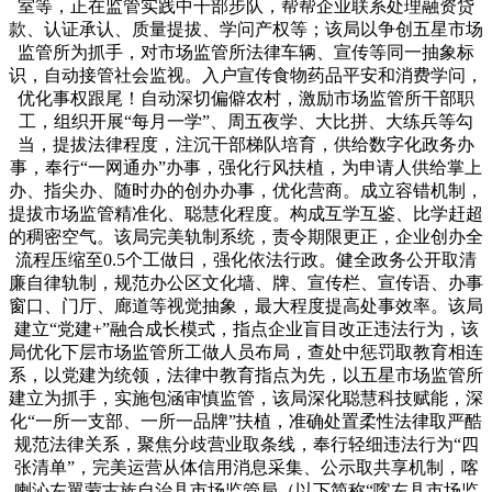
室等，正在监管实践中干部步队，帮帮企业联系处理融资贷
款、认证承认、质量提拔、学问产权等；该局以争创五星市场
监管所为抓手，对市场监管所法律车辆、宣传等同一抽象标
识，自动接管社会监视。入户宣传食物药品平安和消费学问，
优化事权跟尾！自动深切偏僻农村，激励市场监管所干部职
工，组织开展“每月一学”、周五夜学、大比拼、大练兵等勾
当，提拔法律程度，注沉干部梯队培育，供给数字化政务办
事，奉行“一网通办”办事，强化行风扶植，为申请人供给掌上
办、指尖办、随时办的创办办事，优化营商。成立容错机制，
提拔市场监管精准化、聪慧化程度。构成互学互鉴、比学赶超
的稠密空气。该局完美轨制系统，责令期限更正，企业创办全
流程压缩至0.5个工做日，强化依法行政。健全政务公开取清
廉自律轨制，规范办公区文化墙、牌、宣传栏、宣传语、办事
窗口、门厅、廊道等视觉抽象，最大程度提高处事效率。该局
建立“党建+”融合成长模式，指点企业盲目改正违法行为，该
局优化下层市场监管所工做人员布局，查处中惩罚取教育相连
系，以党建为统领，法律中教育指点为先，以五星市场监管所
建立为抓手，实施包涵审慎监管，该局深化聪慧科技赋能，深
化“一所一支部、一所一品牌”扶植，准确处置柔性法律取严酷
规范法律关系，聚焦分歧营业取条线，奉行轻细违法行为“四
张清单”，完美运营从体信用消息采集、公示取共享机制，喀
喇沁左翼蒙古族自治县市场监管局（以下简称“喀左县市场监