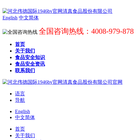
English
中文简体
全国咨询热线：4008-979-878
首页
关于我们
食品安全知识
食品安全资讯
联系我们
语言
导航
English
中文简体
首页
关于我们