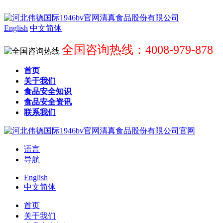
English
中文简体
全国咨询热线：4008-979-878
首页
关于我们
食品安全知识
食品安全资讯
联系我们
语言
导航
English
中文简体
首页
关于我们