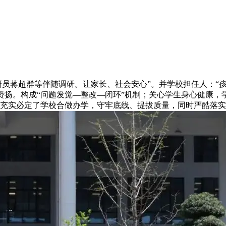
员蒋超群等伴随调研。让家长、社会安心”。并学校担任人：“
赞扬。构成“问题发觉—整改—闭环”机制；关心学生身心健康，
充实必定了学校合做办学，守牢底线、提拔质量，同时严酷落实